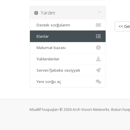
Yardım
Dəstək sorğularım
<< Ger
Elanlar
Məlumat bazası
Yüklənilənlər
Server/Şəbəkə vəziyyəti
Yeni sorğu aç
Müəllif hüquqları © 2026 Arch Vision Networks. Bütün hüq