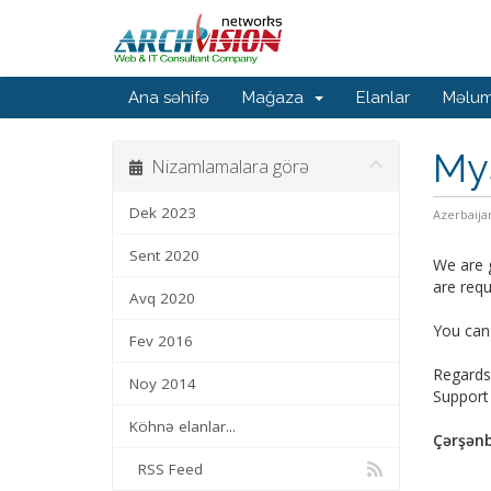
Ana səhifə
Mağaza
Elanlar
Məlum
MyS
Nizamlamalara görə
Dek 2023
Azerbaija
Sent 2020
We are g
are requ
Avq 2020
You can 
Fev 2016
Regards
Noy 2014
Suppor
Köhnə elanlar...
Çərşənb
RSS Feed