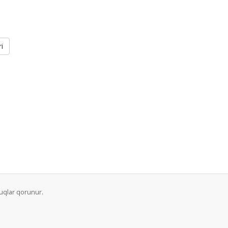
i
uqlar qorunur.