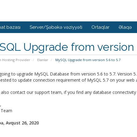
at bazası
Server/Şəbəkə vəziyyəti
Ortaqlar
Əlaqə
QL Upgrade from version 5
n Hosting Provider
Elanlar
MySQL Upgrade from version 5.6 to 5.7
oing to upgrade MySQL Database from version 5.6 to 5.7. Version 5.6 wi
ested to update connection requirement of MySQL 5.7 on your web appl
also contact our support team, if you find any database connectivity
,
t Team
ə, Avqust 26, 2020