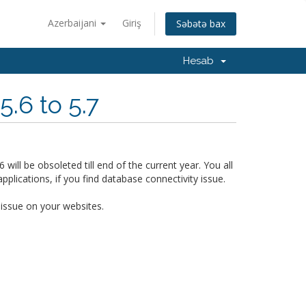
Azerbaijani
Giriş
Səbətə bax
Hesab
.6 to 5.7
ll be obsoleted till end of the current year. You all
ications, if you find database connectivity issue.
 issue on your websites.